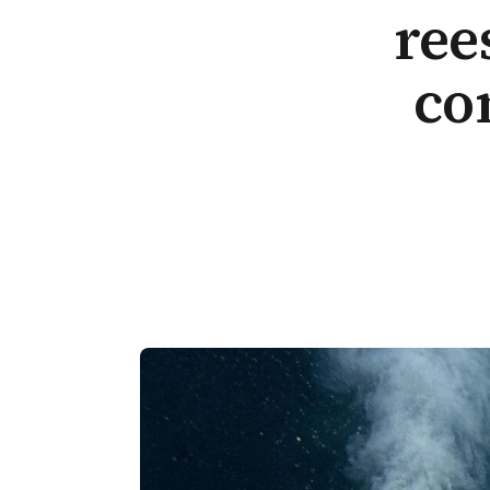
ree
co