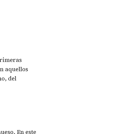
primeras
en aquellos
o, del
hueso. En este