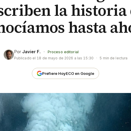
scriben la historia
nocíamos hasta ah
Por
Javier F.
·
Proceso editorial
Publicado el
18 de mayo de 2026 a las 15:30
·
5 min de lectura
Prefiere HoyECO en Google