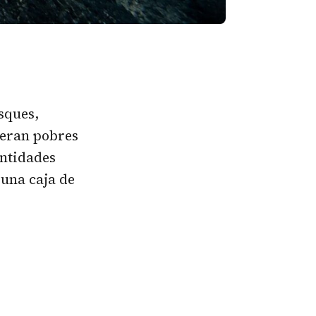
osques,
 eran pobres
antidades
 una caja de