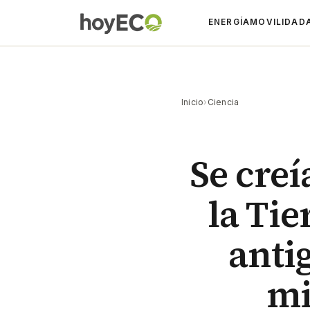
ENERGÍA
MOVILIDAD
Inicio
›
Ciencia
Se creí
la Tie
antig
mi