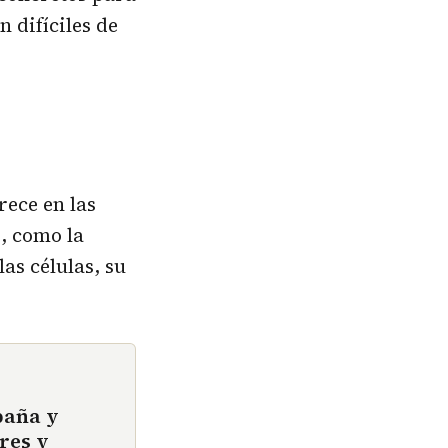
 difíciles de
rece en las
s, como la
las células, su
paña y
res y