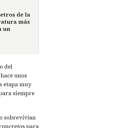
etros de la
ratura más
n un
o del
 hace unos
na etapa muy
para siempre
lo sobrevivían
concretos para