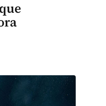
 que
ora