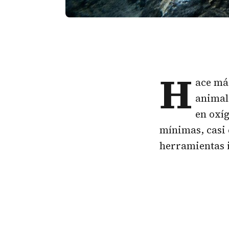
H
ace más
animal
en oxí
mínimas, casi 
herramientas 