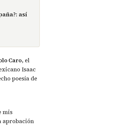
paña?: así
olo Caro
, el
mexicano Isaac
echo poesía de
e mis
la aprobación