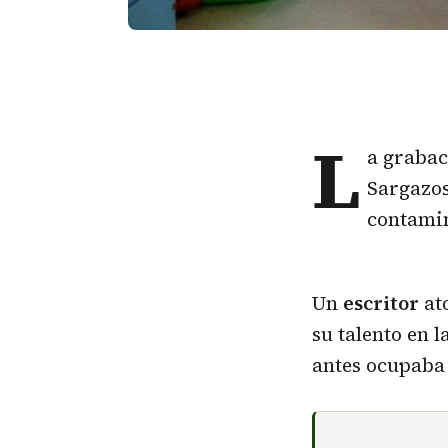
L
a grabaci
Sargazos
contamin
Un
escritor
at
su talento en 
antes ocupaba 