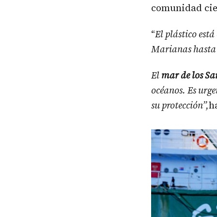
comunidad cien
“
El plástico est
Marianas hasta 
El
mar de los Sa
océanos. Es urg
su protección”,
h