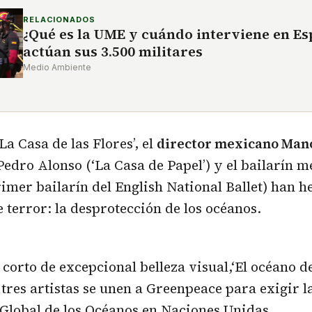
RELACIONADOS
¿Qué es la UME y cuándo interviene en Es
actúan sus 3.500 militares
Medio Ambiente
La Casa de las Flores’, el
director mexicano Man
Pedro Alonso (‘La Casa de Papel’) y el bailarín 
mer bailarín del English National Ballet) han h
e terror: la desprotección de los océanos.
 corto de excepcional belleza visual,‘El océano d
s tres artistas se unen a Greenpeace para exigir 
Global de los Océanos en Naciones Unidas.