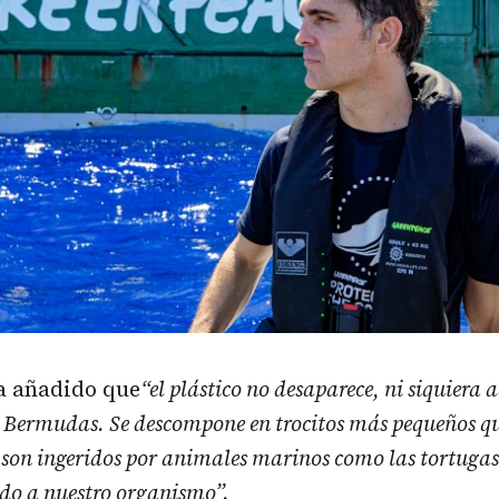
a añadido que
“el plástico no desaparece, ni siquiera a
s Bermudas. Se descompone en trocitos más pequeños 
 son ingeridos por animales marinos como las tortugas 
do a nuestro organismo”.