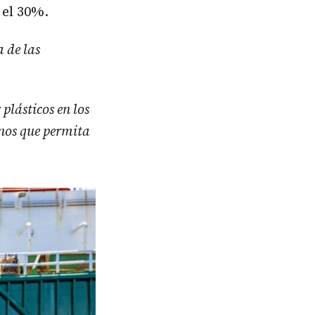
 el 30%.
a de las
plásticos en los
nos que permita