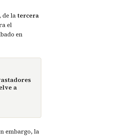
, de la
tercera
a el
obado en
vastadores
elve a
in embargo, la