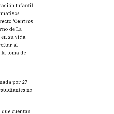
ación Infantil
ormativos
ecto ‘
Centros
erno de La
 en su vida
citar al
 la toma de
rmada por 27
estudiantes no
, que cuentan