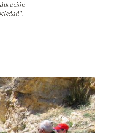
educación
ociedad".