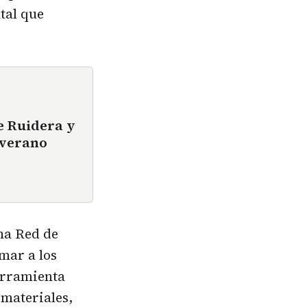
tal que
e Ruidera y
 verano
na Red de
mar a los
erramienta
 materiales,