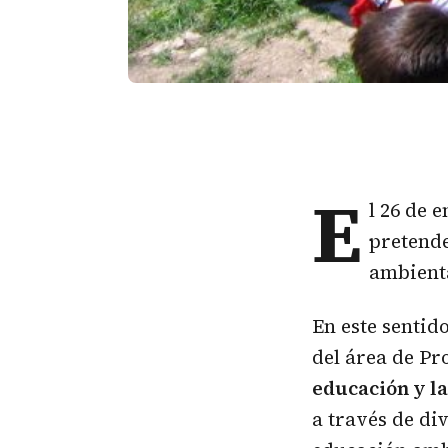
E
l 26 de 
pretende
ambienta
En este sentido
del área de P
educación y la
a través de di