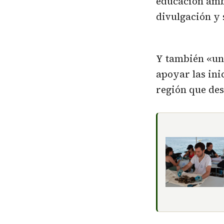
educación ambi
divulgación y 
Y también «una
apoyar las ini
región que des