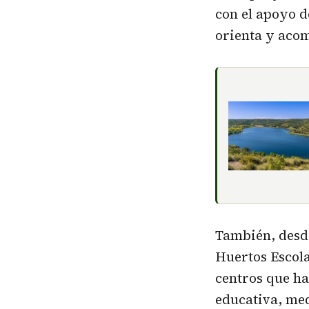
con el apoyo 
orienta y acom
También, desd
Huertos Escola
centros que h
educativa, med