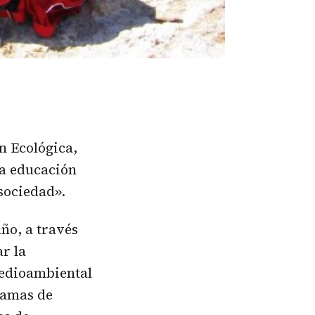
ón Ecológica,
la educación
 sociedad».
año, a través
r la
medioambiental
ramas de