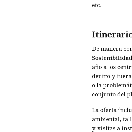
etc.
Itinerario
De manera com
Sostenibilida
año a los cent
dentro y fuera
o la problemát
conjunto del p
La oferta incl
ambiental, tal
y visitas a in