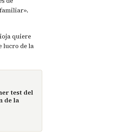
es de
familiar».
ioja quiere
 lucro de la
er test del
 de la