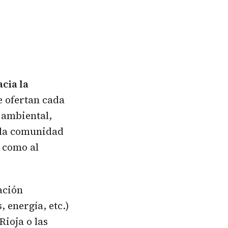
cia la
e ofertan cada
 ambiental,
e la comunidad
o como al
ación
 energía, etc.)
Rioja o las