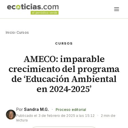
Inicio
›
Cursos
CURSOS
AMECO: imparable
crecimiento del programa
de ‘Educación Ambiental
en 2024-2025’
Por
Sandra M.G.
·
Proceso editorial
Publicado el
3 de febrero de 2025 a las 15:12
·
2 min de
lectura