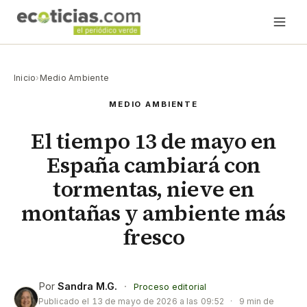
Inicio
›
Medio Ambiente
MEDIO AMBIENTE
El tiempo 13 de mayo en
España cambiará con
tormentas, nieve en
montañas y ambiente más
fresco
Por
Sandra M.G.
·
Proceso editorial
Publicado el
13 de mayo de 2026 a las 09:52
·
9 min de