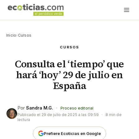
Inicio
›
Cursos
CURSOS
Consulta el ‘tiempo’ que
hará ‘hoy’ 29 de julio en
España
Por
Sandra M.G.
·
Proceso editorial
Publicado el
29 de julio de 2025 a las 09:59
·
8 min de
lectura
Prefiere Ecoticias en Google