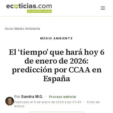
Inicio
›
Medio Ambiente
MEDIO AMBIENTE
El ‘tiempo’ que hará hoy 6
de enero de 2026:
predicción por CCAA en
España
Por
Sandra M.G.
·
Proceso editorial
Publicado el
6 de enero de 2026 a las 07:45
·
8 min de
lectura