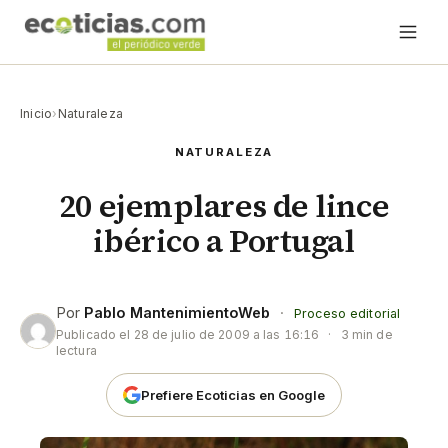
Inicio
›
Naturaleza
NATURALEZA
20 ejemplares de lince
ibérico a Portugal
Por
Pablo MantenimientoWeb
·
Proceso editorial
Publicado el
28 de julio de 2009 a las 16:16
·
3 min de
lectura
Prefiere Ecoticias en Google