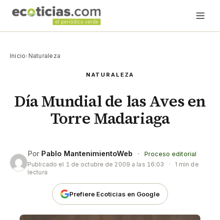
Inicio
›
Naturaleza
NATURALEZA
Día Mundial de las Aves en
Torre Madariaga
Por
Pablo MantenimientoWeb
·
Proceso editorial
Publicado el
1 de octubre de 2009 a las 16:03
·
1 min de
lectura
Prefiere Ecoticias en Google