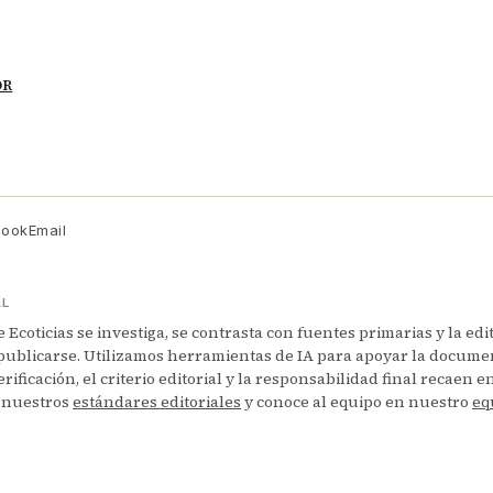
OR
book
Email
AL
Ecoticias se investiga, se contrasta con fuentes primarias y la edi
publicarse. Utilizamos herramientas de IA para apoyar la documen
erificación, el criterio editorial y la responsabilidad final recaen 
 nuestros
estándares editoriales
y conoce al equipo en nuestro
eq