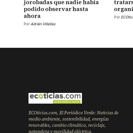
jorobadas que nadie había
tratar
podido observar hasta
organ
ahora
Por
ECOtic
Por
Adrián Villellas
ECOticias.com, El Periódico Verde: Noticias de
medio ambiente, sostenibilidad, energías
renovables, cambio climático, reciclaje,
naturaleza y movilidad eléctrica.