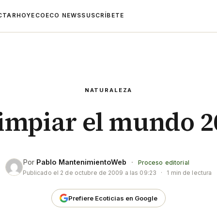
CTAR
HOYECO
ECO NEWS
SUSCRÍBETE
NATURALEZA
limpiar el mundo 2
Por
Pablo MantenimientoWeb
·
Proceso editorial
Publicado el
2 de octubre de 2009 a las 09:23
·
1 min de lectura
Prefiere Ecoticias en Google