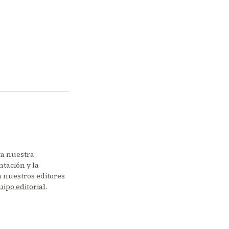
ta nuestra
tación y la
en nuestros editores
uipo editorial
.