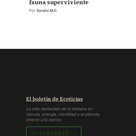
fauna superviviente
Por
Sandra M.G.
El boletín de Ecoticias
Lo más destacado de la semana en
ciencia, energía, movilidad y el planeta,
directo a tu correo.
SUSCRÍBETE →