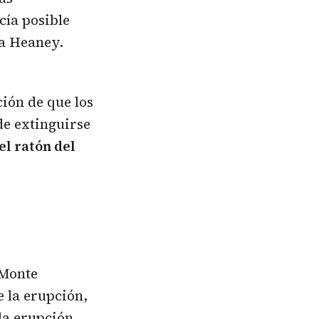
cía posible
ca Heaney.
ión de que los
de extinguirse
el ratón del
 Monte
 la erupción,
la erupción