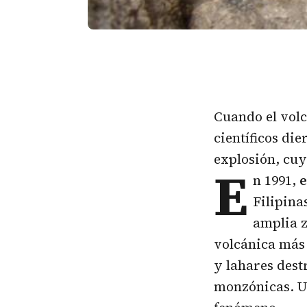
Cuando el volc
científicos di
explosión, cuy
E
n 1991,
e
Filipina
amplia 
volcánica más 
y lahares dest
monzónicas. U