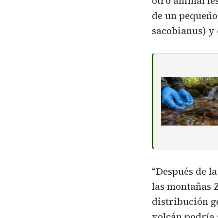
otro animal les
de un pequeño
sacobianus) y 
“Después de la
las montañas Z
distribución g
volcán podría 