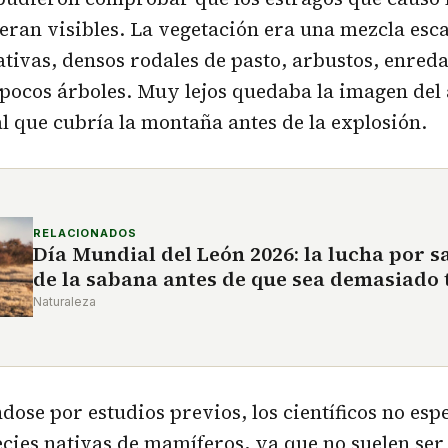
eran visibles. La vegetación era una mezcla esca
ativas, densos rodales de pasto, arbustos, enred
pocos árboles. Muy lejos quedaba la imagen del
l que cubría la montaña antes de la explosión.
RELACIONADOS
Día Mundial del León 2026: la lucha por s
de la sabana antes de que sea demasiado 
Naturaleza
ose por estudios previos, los científicos no es
cies nativas de mamíferos, ya que no suelen ser 