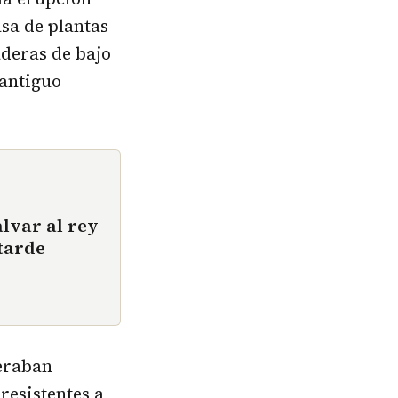
sa de plantas
aderas de bajo
 antiguo
alvar al rey
tarde
peraban
resistentes a