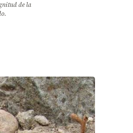
gnitud de la
do.