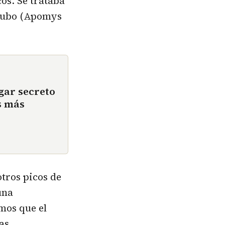
cos. Se trataba
atubo (Apomys
gar secreto
s más
tros picos de
una
mos que el
as