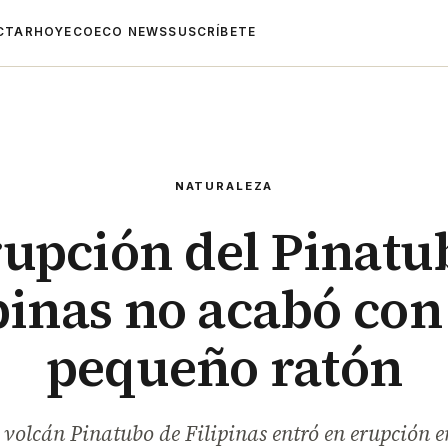
CTAR
HOYECO
ECO NEWS
SUSCRÍBETE
NATURALEZA
rupción del Pinatu
pinas no acabó con
pequeño ratón
volcán Pinatubo de Filipinas entró en erupción e