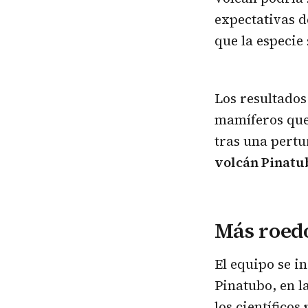
expectativas d
que la especie
Los resultados
mamíferos que 
tras una pertu
volcán Pinatu
Más roedo
El equipo se i
Pinatubo, en l
los científico