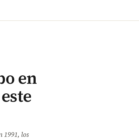
bo en
 este
n 1991, los