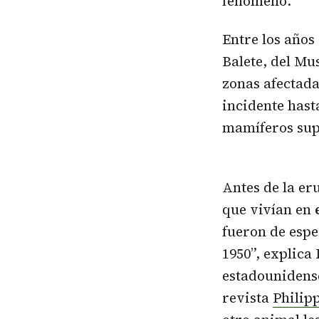
fenómeno.
Entre los años
Balete, del Mu
zonas afectada
incidente hast
mamíferos sup
Antes de la er
que vivían en
fueron de espe
1950”, explic
estadounidense
revista
Philipp