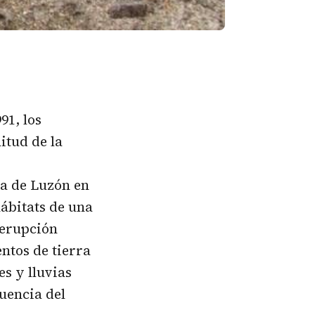
91, los
itud de la
sla de Luzón en
hábitats de una
 erupción
ntos de tierra
s y lluvias
uencia del