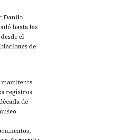
r Danilo
ladó hasta las
 desde el
oblaciones de
de mamíferos
s registros
 década de
 museo
documentos,