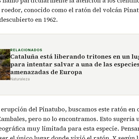
 llamó particularmente la atención a los científi
 roedor, conocido como el ratón del volcán Pin
descubierto en 1962.
RELACIONADOS
Cataluña está liberando tritones en un lu
para intentar salvar a una de las especie
amenazadas de Europa
Naturaleza
 erupción del Pinatubo, buscamos este ratón en o
ambales, pero no lo encontramos. Esto sugería 
eográfica muy limitada para esta especie. Pensa
ser el único lugar donde vivió el ratón. Y según l