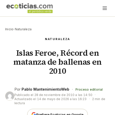
Inicio
›
Naturaleza
NATURALEZA
Islas Feroe, Récord en
matanza de ballenas en
2010
Por
Pablo MantenimientoWeb
·
Proceso editorial
Publicado el
28 de noviembre de 2010 a las 14:50
·
Actualizado el
14 de mayo de 2026 a las 16:23
·
2 min de
lectura
Prefiere Ecoticias en Google