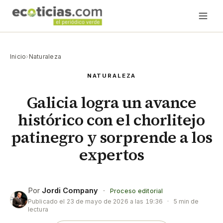
Inicio
›
Naturaleza
NATURALEZA
Galicia logra un avance
histórico con el chorlitejo
patinegro y sorprende a los
expertos
Por
Jordi Company
·
Proceso editorial
Publicado el
23 de mayo de 2026 a las 19:36
·
5 min de
lectura