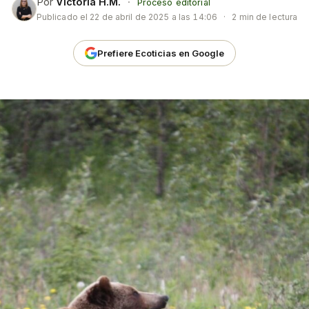
Por
Victoria H.M.
·
Proceso editorial
Publicado el
22 de abril de 2025 a las 14:06
·
2 min de lectura
Prefiere Ecoticias en Google