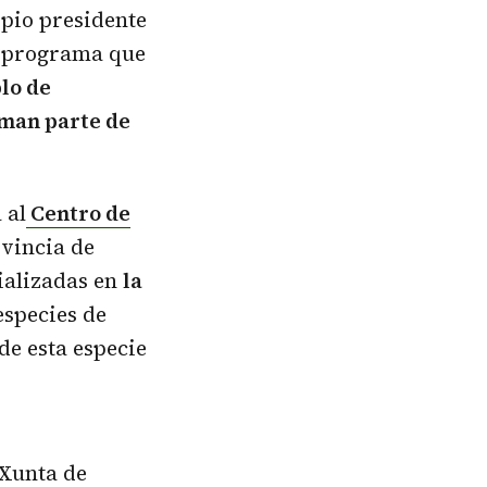
opio presidente
n programa que
lo de
rman parte de
 al
Centro de
ovincia de
ializadas en
la
especies de
de esta especie
 Xunta de