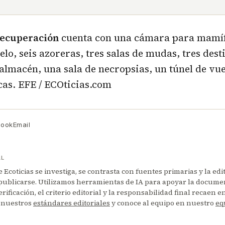
recuperación
cuenta con una cámara para mamíf
lo, seis azoreras, tres salas de mudas, tres dest
almacén, una sala de necropsias, un túnel de vue
cas. EFE / ECOticias.com
book
Email
AL
Ecoticias se investiga, se contrasta con fuentes primarias y la edi
publicarse. Utilizamos herramientas de IA para apoyar la documen
erificación, el criterio editorial y la responsabilidad final recaen 
 nuestros
estándares editoriales
y conoce al equipo en nuestro
eq