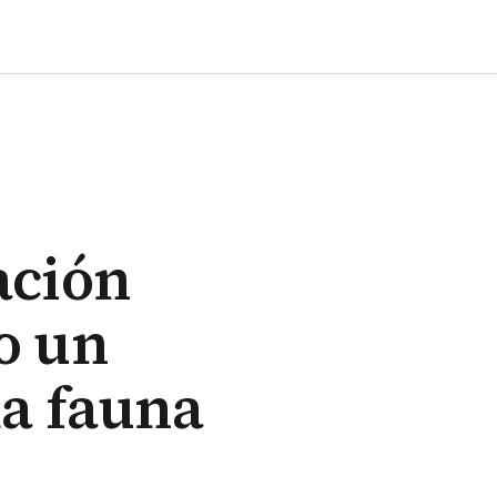
ación
o un
la fauna