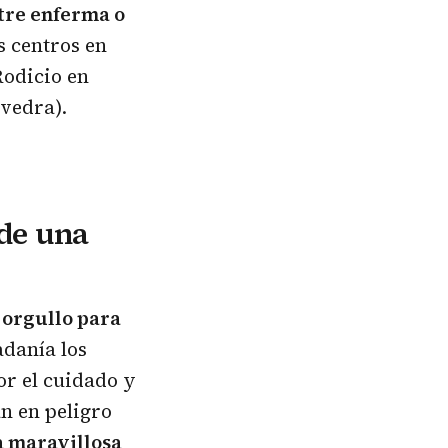
tre enferma o
s centros en
Rodicio en
vedra).
de una
orgullo para
adanía los
r el cuidado y
n en peligro
a maravillosa