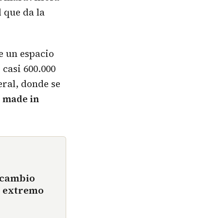
 que da la
de un espacio
casi 600.000
eral, donde se
l made in
 cambio
r extremo