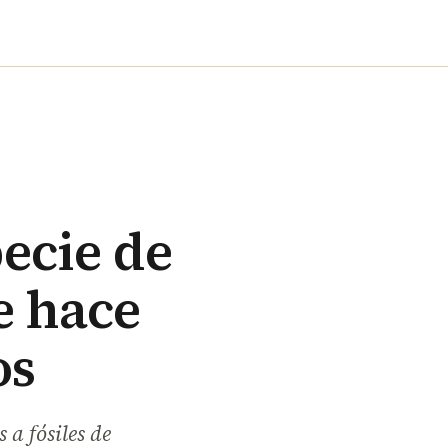
ecie de
e hace
os
 a fósiles de