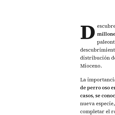
D
escubr
millone
paleont
descubrimient
distribución d
Mioceno.
La importancia
de perro oso 
casos, se cono
nueva especie,
completar el r