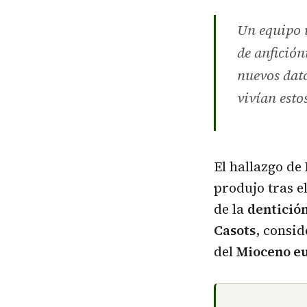
Un equipo i
de anfición
nuevos dato
vivían esto
El hallazgo de
produjo tras e
de la
dentició
Casots
, consi
del
Mioceno e