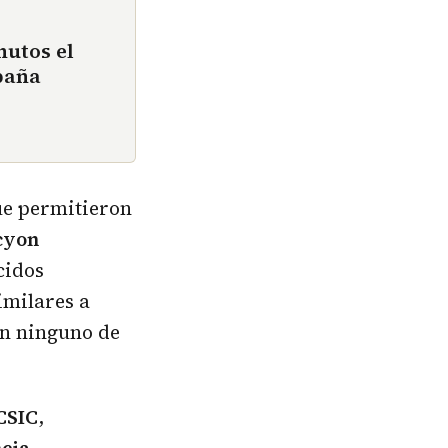
nutos el
paña
ue permitieron
cyon
cidos
imilares a
on ninguno de
CSIC
,