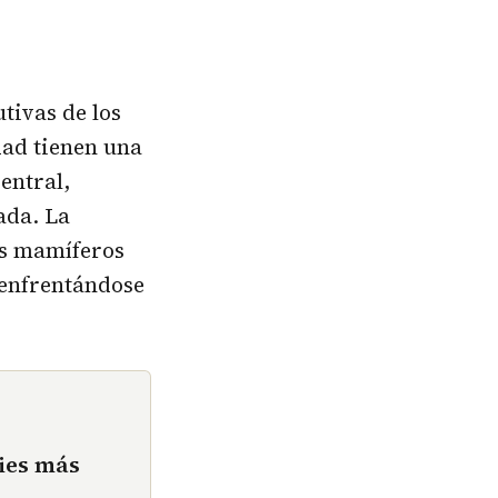
tivas de los
dad tienen una
entral,
ada. La
os mamíferos
 enfrentándose
ies más