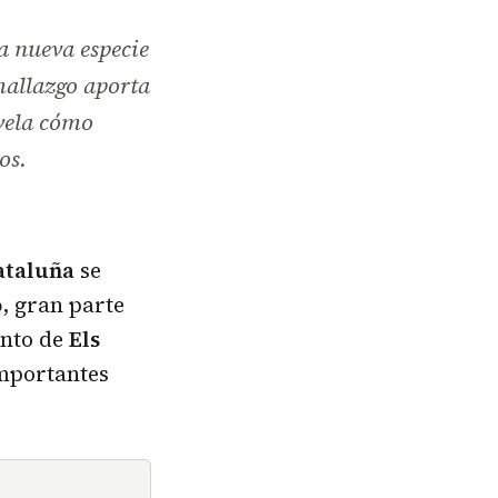
a nueva especie
 hallazgo aporta
evela cómo
os.
ataluña
se
o
, gran parte
ento de
Els
importantes