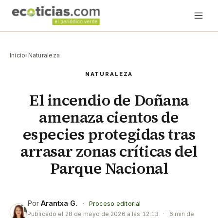
Inicio
›
Naturaleza
NATURALEZA
El incendio de Doñana
amenaza cientos de
especies protegidas tras
arrasar zonas críticas del
Parque Nacional
Por
Arantxa G.
·
Proceso editorial
Publicado el
28 de mayo de 2026 a las 12:13
·
6 min de