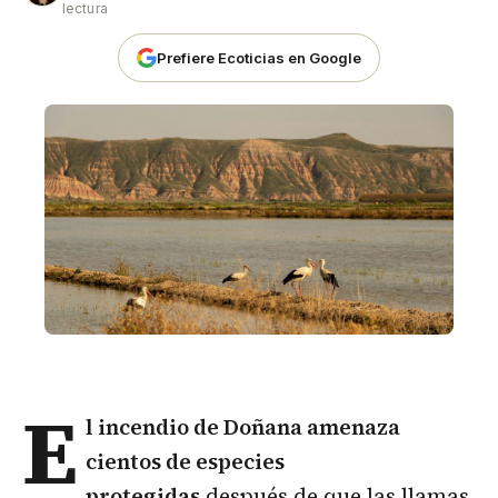
lectura
Prefiere Ecoticias en Google
E
l incendio de
Doñana
amenaza
cientos de especies
protegidas
después de que las llamas