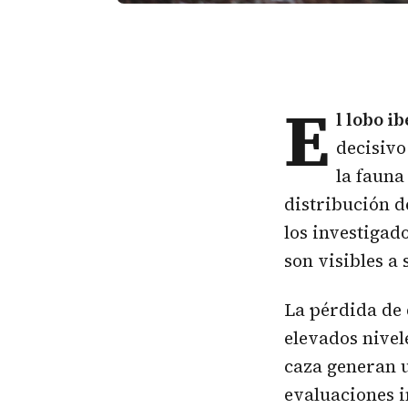
E
l
lobo i
decisivo
la faun
distribución d
los investigad
son visibles a 
La pérdida de 
elevados nivel
caza generan u
evaluaciones 