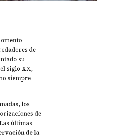
momento
predadores de
entado su
el siglo XX,
 no siempre
anadas, los
torizaciones de
 Las últimas
ervación de la