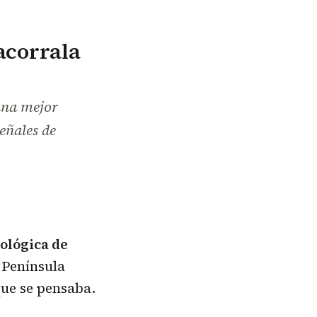
 acorrala
una mejor
eñales de
iológica de
 Península
ue se pensaba.