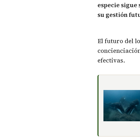
especie sigue 
su gestión fut
El futuro del l
concienciació
efectivas.