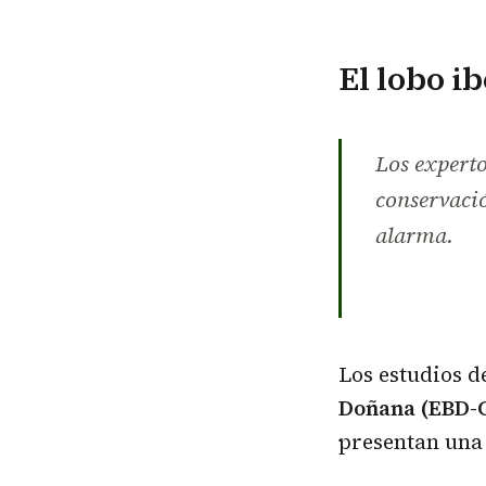
El lobo i
Los experto
conservació
alarma.
Los estudios d
Doñana (EBD-
presentan una