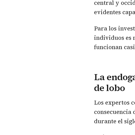
central y occi
evidentes capa
Para los inves
individuos es
funcionan casi
La endoga
de lobo
Los expertos c
consecuencia d
durante el sig