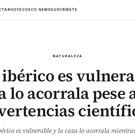
CTAR
HOYECO
ECO NEWS
SUSCRÍBETE
NATURALEZA
 ibérico es vulnera
a lo acorrala pese a
vertencias científi
bérico es vulnerable y la caza lo acorrala mientra