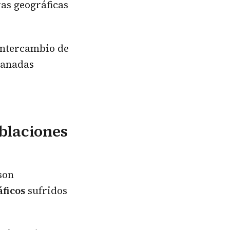
ras geográficas
intercambio de
manadas
blaciones
son
áficos
sufridos