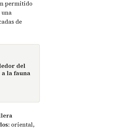
an permitido
e una
cadas de
dedor del
 a la fauna
llera
dos
: oriental,