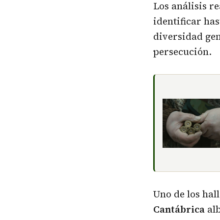
Los análisis r
identificar ha
diversidad gen
persecución.
Uno de los hal
Cantábrica
al