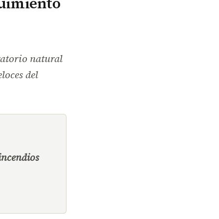
guimiento
ratorio natural
loces del
 incendios