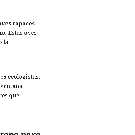
aves rapaces
no
. Estas aves
 la
os ecologistas,
a ventana
ares que
etapa para