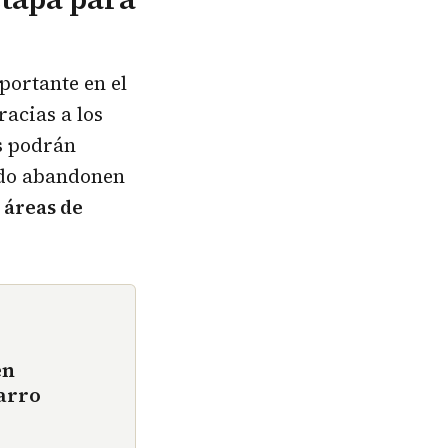
portante en el
racias a los
as podrán
ndo abandonen
 áreas de
en
arro