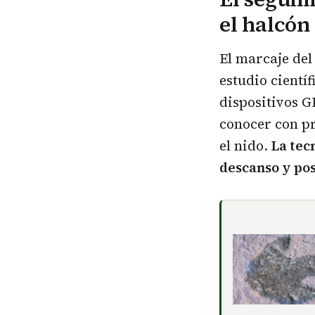
el halcón
El marcaje de
estudio científ
dispositivos GP
conocer con p
el nido.
La tec
descanso y po