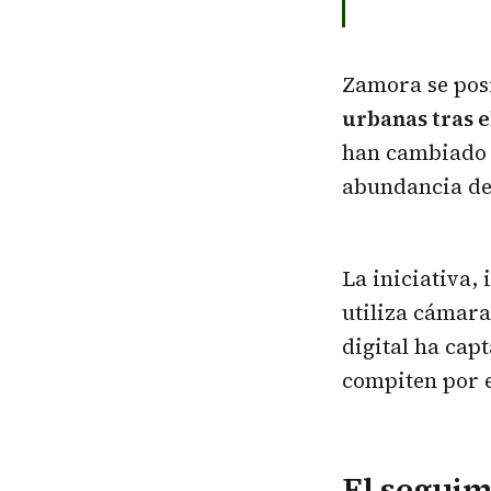
Zamora se pos
urbanas tras e
han cambiado l
abundancia de
La iniciativa,
utiliza cámar
digital ha cap
compiten por e
El seguim