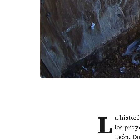
L
a histor
los proy
León. Do