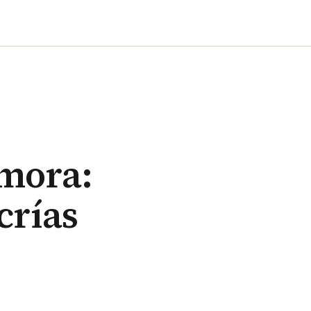
amora:
crías