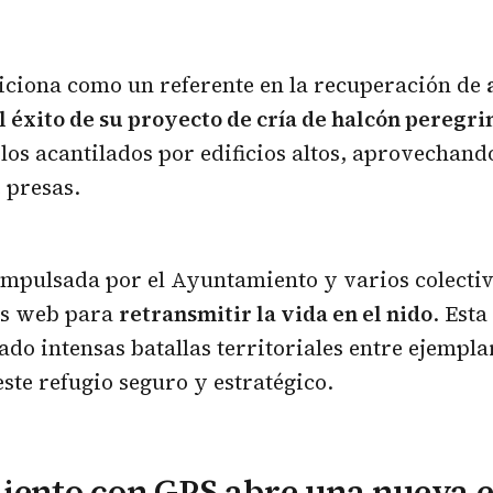
iciona como un referente en la recuperación de
l éxito de su proyecto de cría de halcón peregri
os acantilados por edificios altos, aprovechando
 presas.
 impulsada por el Ayuntamiento y varios colectiv
as web para
retransmitir la vida en el nido
. Est
tado intensas batallas territoriales entre ejempl
ste refugio seguro y estratégico.
iento con GPS abre una nueva 