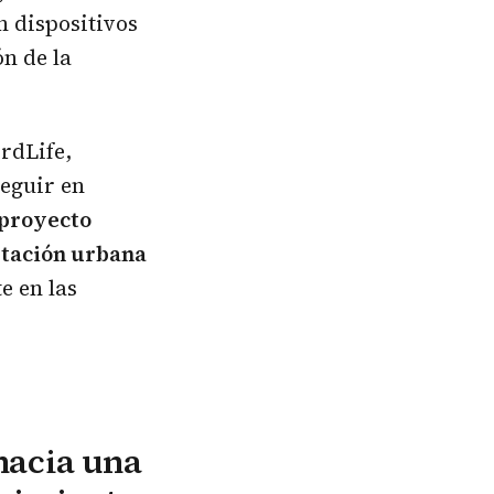
n dispositivos
n de la
irdLife,
eguir en
 proyecto
ptación urbana
e en las
hacia una