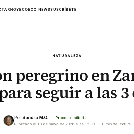
CTAR
HOYECO
ECO NEWS
SUSCRÍBETE
NATURALEZA
n peregrino en Z
para seguir a las 3 
Por
Sandra M.G.
·
Proceso editorial
Publicado el
13 de mayo de 2026 a las 12:33
·
11 min de lectura