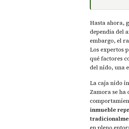
Hasta ahora, g
dependía del a
embargo, el r
Los expertos p
qué factores c
del nido, una 
La caja nido in
Zamora se ha c
comportamient
inmueble repr
tradicionalmen
en pleno ento