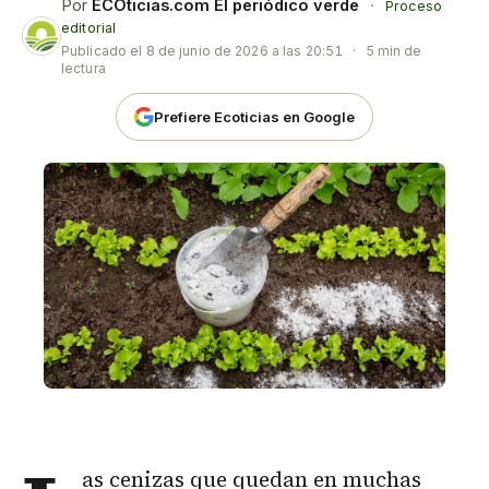
Por
ECOticias.com El periódico verde
·
Proceso
editorial
Publicado el
8 de junio de 2026 a las 20:51
·
5 min de
lectura
Prefiere Ecoticias en Google
as cenizas que quedan en muchas