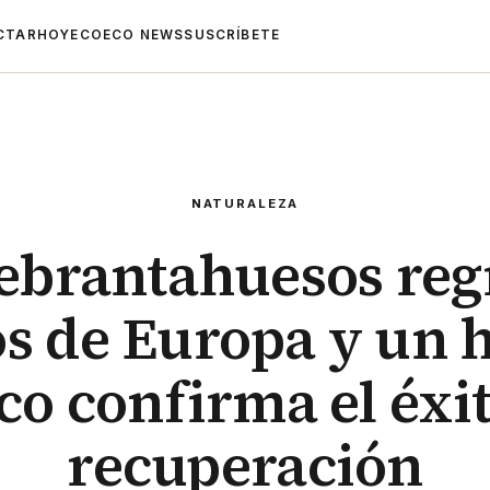
CTAR
HOYECO
ECO NEWS
SUSCRÍBETE
NATURALEZA
ebrantahuesos reg
os de Europa y un 
co confirma el éxi
recuperación