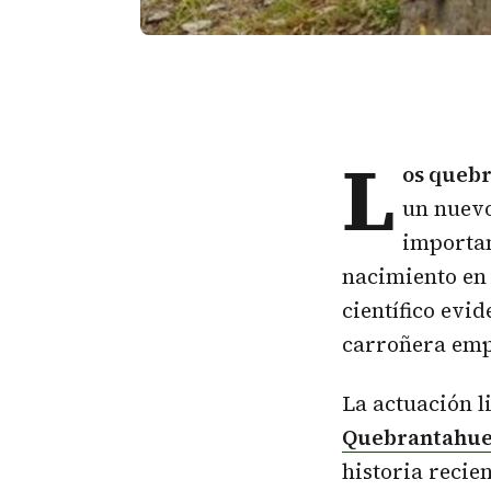
L
os
quebr
un nuevo
importan
nacimiento en 
científico evi
carroñera empi
La actuación l
Quebrantahue
historia recie