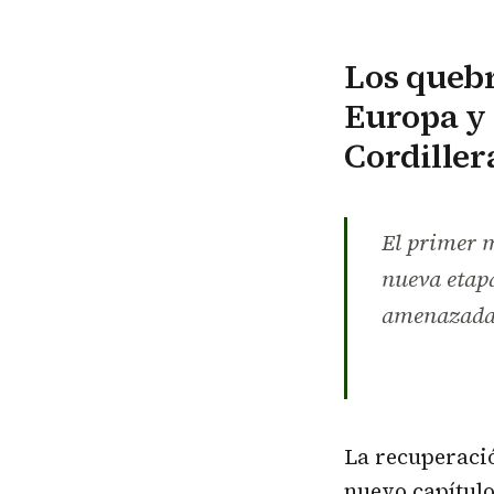
Los quebr
Europa y 
Cordiller
El primer m
nueva etapa
amenazadas
La recuperaci
nuevo capítulo