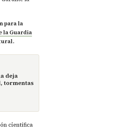
n para la
 la Guardia
tural
.
ña deja
d, tormentas
ón científica