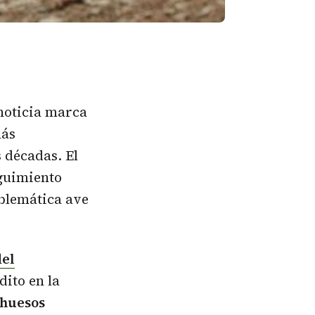
noticia marca
más
 décadas. El
eguimiento
mblemática ave
del
ito en la
ahuesos