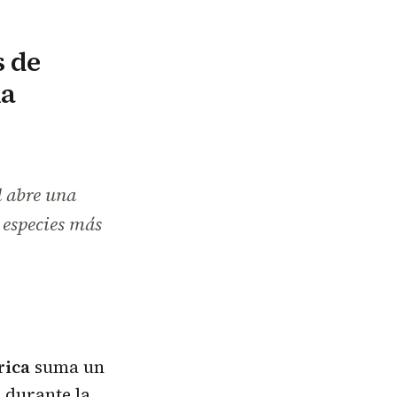
s de
la
d abre una
 especies más
rica
suma un
d durante la