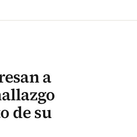
resan a
hallazgo
to de su