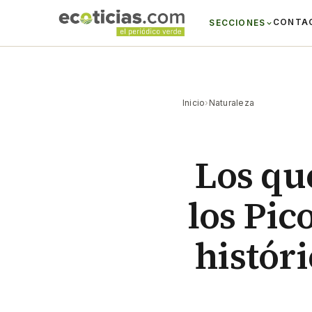
CONTA
SECCIONES
Inicio
›
Naturaleza
Los qu
los Pic
históri