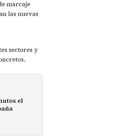
de marcaje
an las nuevas
tes sectores y
oncretos.
nutos el
paña