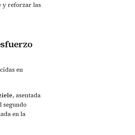
 y reforzar las
esfuerzo
cidas en
ziele
, asentada
el segundo
zada en la