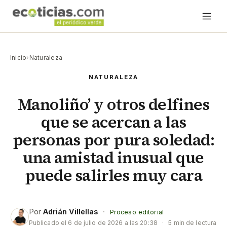
Inicio
›
Naturaleza
NATURALEZA
Manoliño’ y otros delfines
que se acercan a las
personas por pura soledad:
una amistad inusual que
puede salirles muy cara
Por
Adrián Villellas
·
Proceso editorial
Publicado el
6 de julio de 2026 a las 20:38
·
5 min de lectura