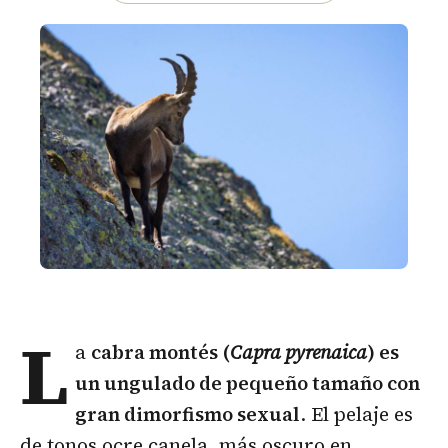
L
a
cabra montés (
Capra pyrenaica
) es
un ungulado de pequeño tamaño con
gran dimorfismo sexual
. El pelaje es
de tonos ocre canela, más oscuro en