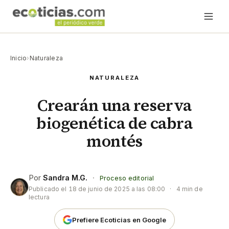
Inicio
›
Naturaleza
NATURALEZA
Crearán una reserva
biogenética de cabra
montés
Por
Sandra M.G.
·
Proceso editorial
Publicado el
18 de junio de 2025 a las 08:00
·
4 min de
lectura
Prefiere Ecoticias en Google