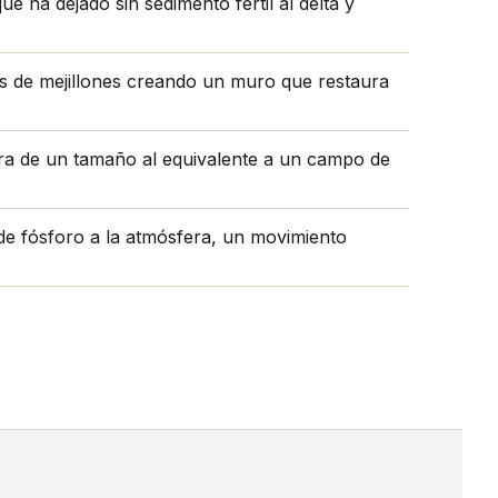
e ha dejado sin sedimento fértil al delta y
as de mejillones creando un muro que restaura
ura de un tamaño al equivalente a un campo de
de fósforo a la atmósfera, un movimiento