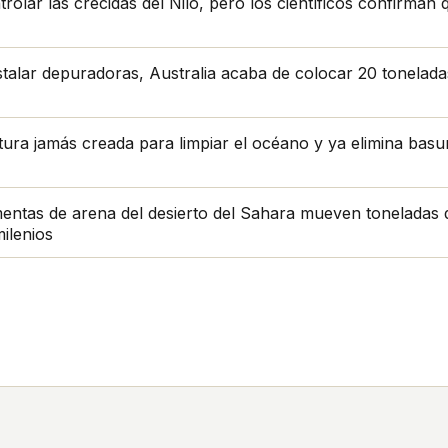
lar las crecidas del Nilo, pero los científicos confirman qu
stalar depuradoras, Australia acaba de colocar 20 tonelad
tura jamás creada para limpiar el océano y ya elimina bas
entas de arena del desierto del Sahara mueven toneladas 
milenios