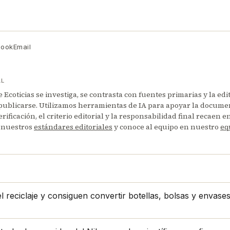
book
Email
AL
Ecoticias se investiga, se contrasta con fuentes primarias y la edi
publicarse. Utilizamos herramientas de IA para apoyar la documen
erificación, el criterio editorial y la responsabilidad final recaen 
 nuestros
estándares editoriales
y conoce al equipo en nuestro
eq
 reciclaje y consiguen convertir botellas, bolsas y envase