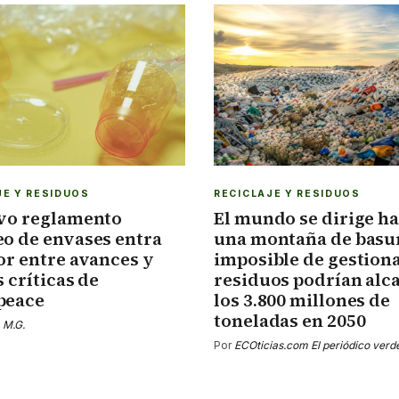
JE Y RESIDUOS
RECICLAJE Y RESIDUOS
vo reglamento
El mundo se dirige ha
o de envases entra
una montaña de basu
or entre avances y
imposible de gestiona
s críticas de
residuos podrían alc
peace
los 3.800 millones de
toneladas en 2050
 M.G.
Por
ECOticias.com El periódico verd