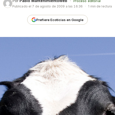
Por
Pablo MantenimientoWeb
·
Proceso editorial
Publicado el
7 de agosto de 2009 a las 16:36
·
1 min de lectura
Prefiere Ecoticias en Google