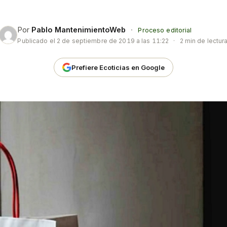
Por
Pablo MantenimientoWeb
·
Proceso editorial
Publicado el
2 de septiembre de 2019 a las 11:22
·
2 min de lectur
Prefiere Ecoticias en Google