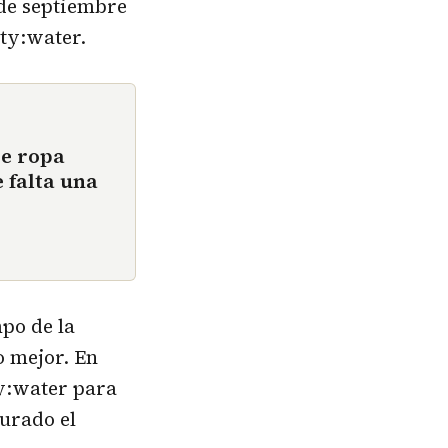
 de septiembre
ty:water.
de ropa
 falta una
po de la
 mejor. En
y:water para
gurado el