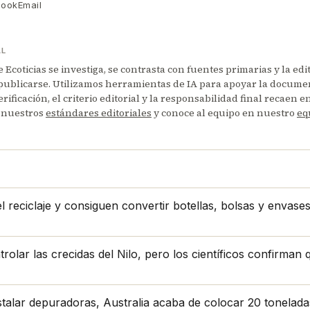
book
Email
AL
Ecoticias se investiga, se contrasta con fuentes primarias y la edi
publicarse. Utilizamos herramientas de IA para apoyar la documen
erificación, el criterio editorial y la responsabilidad final recaen 
 nuestros
estándares editoriales
y conoce al equipo en nuestro
eq
 reciclaje y consiguen convertir botellas, bolsas y envase
lar las crecidas del Nilo, pero los científicos confirman qu
stalar depuradoras, Australia acaba de colocar 20 tonelad