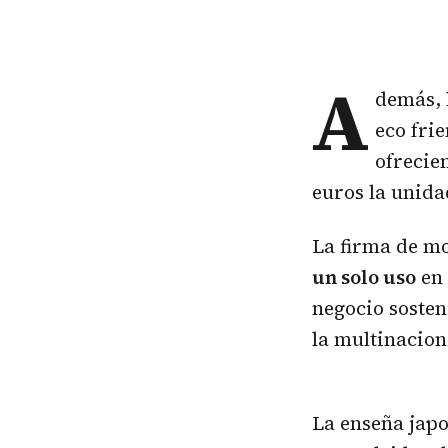
A
demás, 
eco fri
ofrecie
euros la unida
La firma de m
un solo uso
en 
negocio sosten
la multinacio
La enseña jap