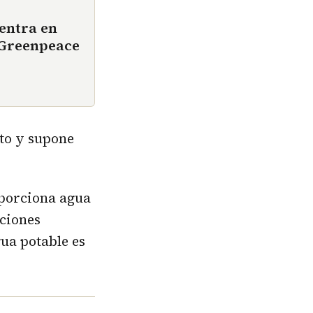
entra en
e Greenpeace
to y supone
oporciona agua
aciones
gua potable es