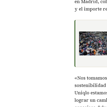
en Madrid, cob
y el importe r
«Nos tomamos 
sostenibilida
Uniqlo estamo
lograr un camb