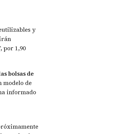
utilizables y
irán
, por 1,90
las bolsas de
un modelo de
 ha informado
 próximamente