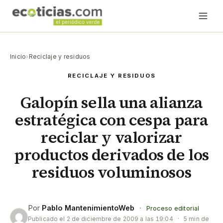
Inicio
›
Reciclaje y residuos
RECICLAJE Y RESIDUOS
Galopín sella una alianza
estratégica con cespa para
reciclar y valorizar
productos derivados de los
residuos voluminosos
Por
Pablo MantenimientoWeb
·
Proceso editorial
Publicado el
2 de diciembre de 2009 a las 19:04
·
5 min de