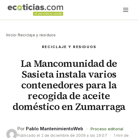
Inicio
›
Reciclaje y residuos
RECICLAJE Y RESIDUOS
La Mancomunidad de
Sasieta instala varios
contenedores para la
recogida de aceite
doméstico en Zumarraga
Por
Pablo MantenimientoWeb
·
Proceso editorial
Publicado el
2 de diciembre de 2009 a las 19:07
·
1 min de