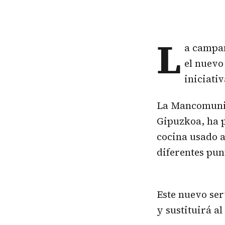
L
a campañ
el nuevo
iniciati
La Mancomunid
Gipuzkoa, ha 
cocina usado a
diferentes pun
Este nuevo ser
y sustituirá a