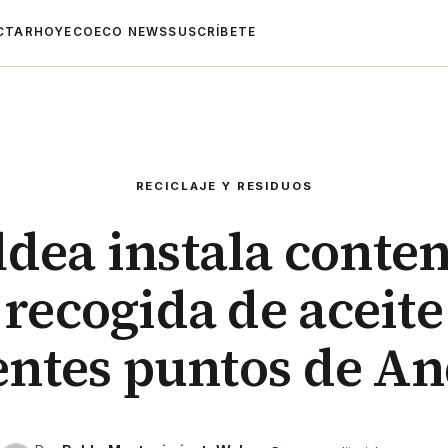
CTAR
HOYECO
ECO NEWS
SUSCRÍBETE
RECICLAJE Y RESIDUOS
ldea instala conte
 recogida de aceite
entes puntos de A