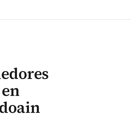
nedores
 en
ndoain