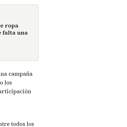
de ropa
 falta una
o una campaña
o los
articipación
tre todos los