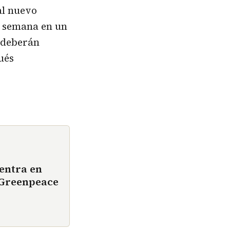
al nuevo
de semana en un
o deberán
ués
entra en
e Greenpeace