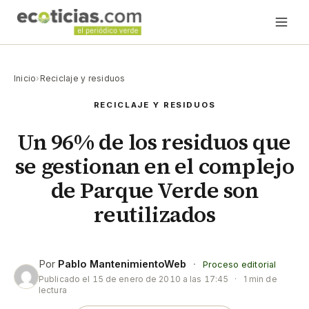
Inicio
›
Reciclaje y residuos
RECICLAJE Y RESIDUOS
Un 96% de los residuos que
se gestionan en el complejo
de Parque Verde son
reutilizados
Por
Pablo MantenimientoWeb
·
Proceso editorial
Publicado el
15 de enero de 2010 a las 17:45
·
1 min de
lectura