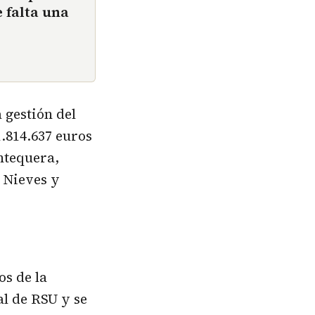
 falta una
 gestión del
1.814.637 euros
ntequera,
 Nieves y
s de la
al de RSU y se