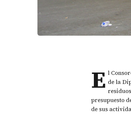
E
l Consor
de la Di
residuos
presupuesto de
de sus activid