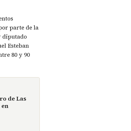
ientos
por parte de la
y diputado
uel Esteban
ntre 80 y 90
ero de Las
 en