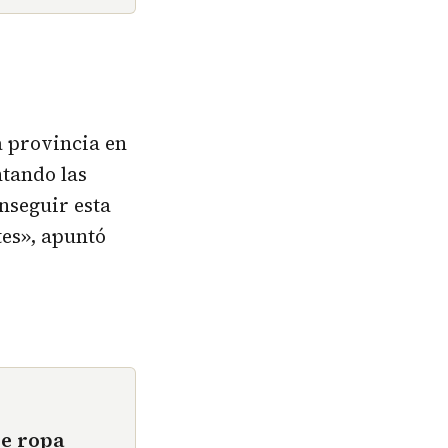
la provincia en
ntando las
nseguir esta
tes», apuntó
de ropa