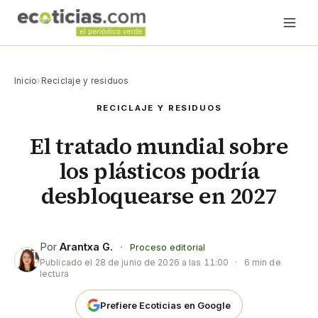
Inicio
›
Reciclaje y residuos
RECICLAJE Y RESIDUOS
El tratado mundial sobre
los plásticos podría
desbloquearse en 2027
Por
Arantxa G.
·
Proceso editorial
Publicado el
28 de junio de 2026 a las 11:00
·
6 min de
lectura
Prefiere Ecoticias en Google