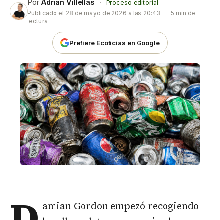
Por
Adrián Villellas
·
Proceso editorial
Publicado el
28 de mayo de 2026 a las 20:43
·
5 min de
lectura
Prefiere Ecoticias en Google
D
amian Gordon
empezó recogiendo