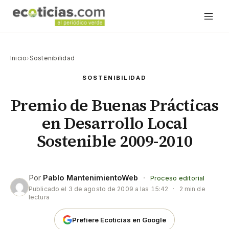
Inicio
›
Sostenibilidad
SOSTENIBILIDAD
Premio de Buenas Prácticas
en Desarrollo Local
Sostenible 2009-2010
Por
Pablo MantenimientoWeb
·
Proceso editorial
Publicado el
3 de agosto de 2009 a las 15:42
·
2 min de
lectura
Prefiere Ecoticias en Google