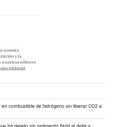
ta nuestra
tación y la
en nuestros editores
uipo editorial
.
s en combustible de hidrógeno sin liberar CO2 a
e ha dejado sin sedimento fértil al delta y