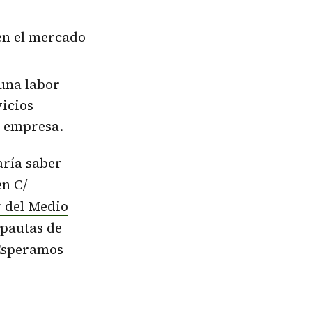
 en el mercado
 una labor
vicios
a empresa.
aría saber
 en
C/
r del Medio
 pautas de
 Esperamos