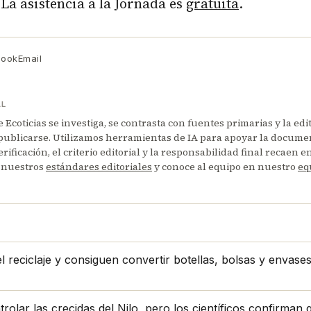
La asistencia a la Jornada es
gratuita
.
book
Email
AL
Ecoticias se investiga, se contrasta con fuentes primarias y la edi
publicarse. Utilizamos herramientas de IA para apoyar la documen
erificación, el criterio editorial y la responsabilidad final recaen 
 nuestros
estándares editoriales
y conoce al equipo en nuestro
eq
 reciclaje y consiguen convertir botellas, bolsas y envase
lar las crecidas del Nilo, pero los científicos confirman qu