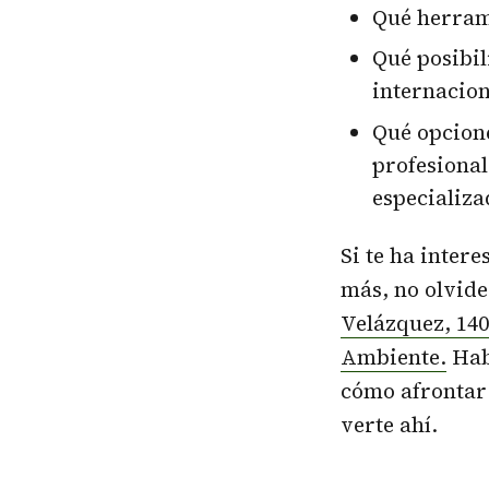
Qué herram
Qué posibil
internacion
Qué opcione
profesiona
especializa
Si te ha inter
más, no olvide
Velázquez, 140
Ambiente.
Habl
cómo afrontar
verte ahí.