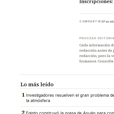
Inscripciones:
X
Face
COMPARTIR
PROCESO EDITORI
Cada información de 
redacción antes de 
redacción, pero la v
humanos. Consulta
Lo más leído
1
Investigadores resuelven el gran problema del
la atmósfera
2
Egipto construyó la presa de Asuán para contro