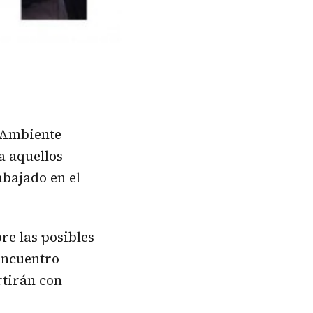
o Ambiente
a aquellos
bajado en el
bre las posibles
 encuentro
rtirán con