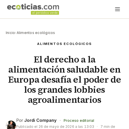
Inicio
›
Alimentos ecológicos
ALIMENTOS ECOLÓGICOS
El derecho a la
alimentación saludable en
Europa desafía el poder de
los grandes lobbies
agroalimentarios
Por
Jordi Company
·
Proceso editorial
Publicado el
26 de mayo de 2026 a las 13:03
·
7 min de