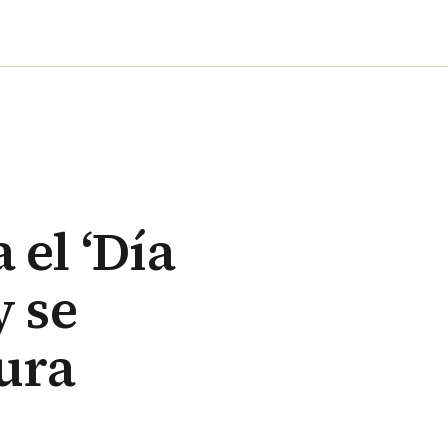
 el ‘Día
y se
tura