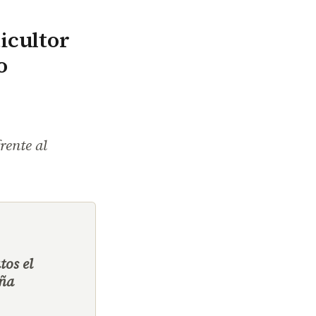
icultor
o
rente al
tos el
aña