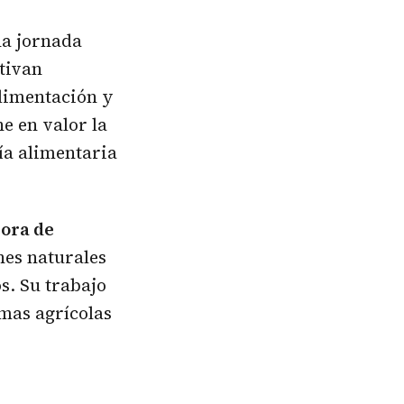
na jornada
ltivan
alimentación y
e en valor la
nía alimentaria
jora de
ones naturales
s. Su trabajo
emas agrícolas