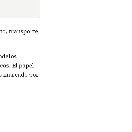
to, transporte
odelos
icos
. El papel
to marcado por