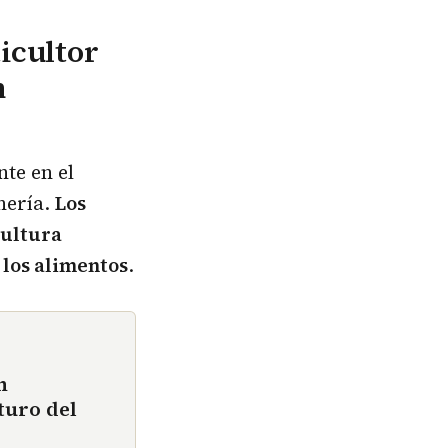
icultor
n
te en el
nería.
Los
cultura
 los alimentos
.
n
turo del