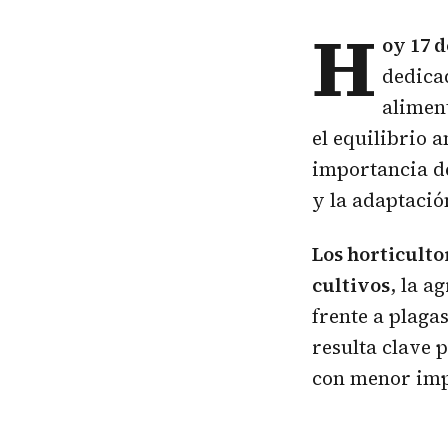
H
oy 17 d
dedicad
aliment
el equilibrio 
importancia de
y la adaptació
Los horticult
cultivos
, la a
frente a plaga
resulta clave 
con menor imp