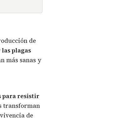
producción de
 las plagas
an más sanas y
 para resistir
es transforman
rvivencia de