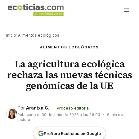
Inicio
›
Alimentos ecológicos
ALIMENTOS ECOLÓGICOS
La agricultura ecológica
rechaza las nuevas técnicas
genómicas de la UE
Por
Arantxa G.
·
Proceso editorial
Publicado el
30 de junio de 2026 a las 16:03
·
6 min de
lectura
Prefiere Ecoticias en Google