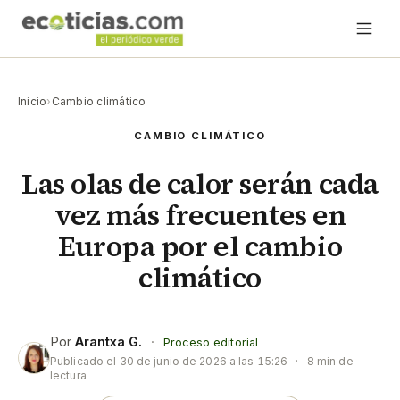
Inicio
›
Cambio climático
CAMBIO CLIMÁTICO
Las olas de calor serán cada
vez más frecuentes en
Europa por el cambio
climático
Por
Arantxa G.
·
Proceso editorial
Publicado el
30 de junio de 2026 a las 15:26
·
8 min de
lectura