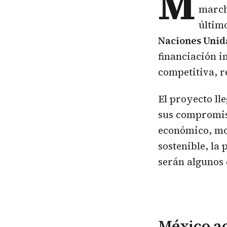
M
march
último
Naciones Unid
financiación i
competitiva, r
El proyecto ll
sus compromis
económico, mo
sostenible, la 
serán algunos 
México ac