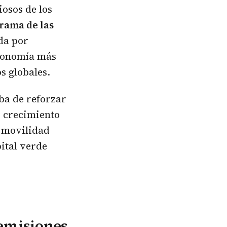
osos de los
rama de las
da por
economía más
s globales.
ba de reforzar
 crecimiento
 movilidad
pital verde
 emisiones