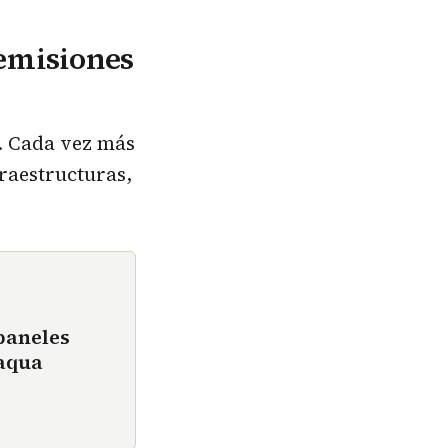
 emisiones
s. Cada vez más
raestructuras,
paneles
baqua