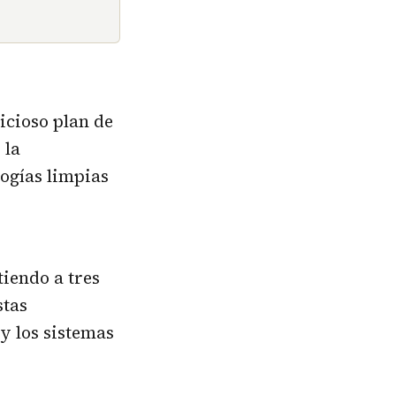
cioso plan de
 la
logías limpias
iendo a tres
stas
y los sistemas