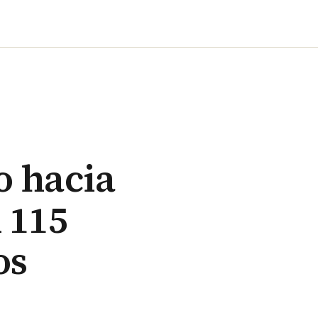
o hacia
 115
os