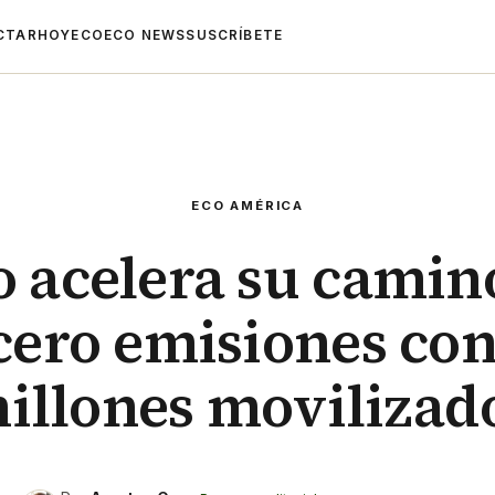
CTAR
HOYECO
ECO NEWS
SUSCRÍBETE
ECO AMÉRICA
 acelera su camin
 cero emisiones con
illones movilizad