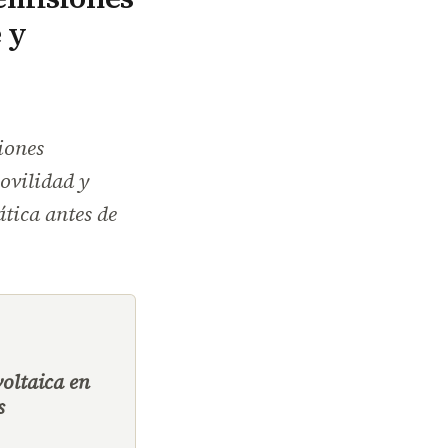
 y
iones
ovilidad y
tica antes de
voltaica en
s