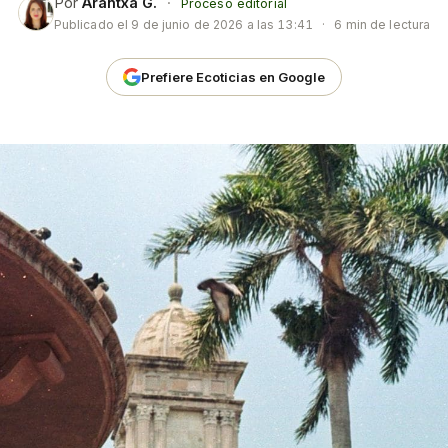
Por
Arantxa G.
·
Proceso editorial
Publicado el
9 de junio de 2026 a las 13:41
·
6 min de lectura
Prefiere Ecoticias en Google