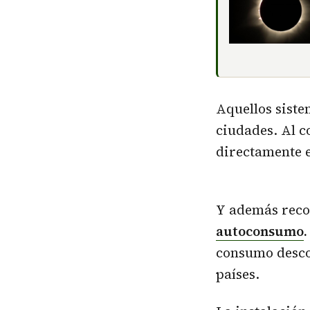
Aquellos siste
ciudades. Al c
directamente e
Y además recog
autoconsumo
.
consumo desco
países.