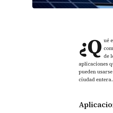
¿Q
ué e
com
de 
aplicaciones q
pueden usarse 
ciudad entera.
Aplicacio