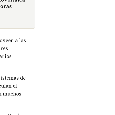
horas
oveen a las
ares
arios
sistemas de
ulan el
en muchos