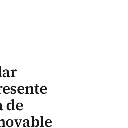
lar
resente
a de
novable