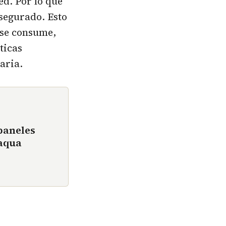
ed. Por lo que
asegurado. Esto
 se consume,
ticas
aria.
paneles
baqua