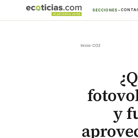
CONTA
SECCIONES
Inicio
›
CO2
¿Q
fotovo
y f
aprove