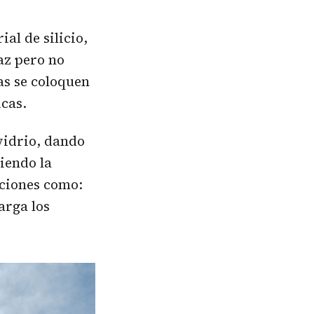
al de silicio,
az pero no
las se coloquen
icas.
 vidrio, dando
iendo la
pciones como:
arga los