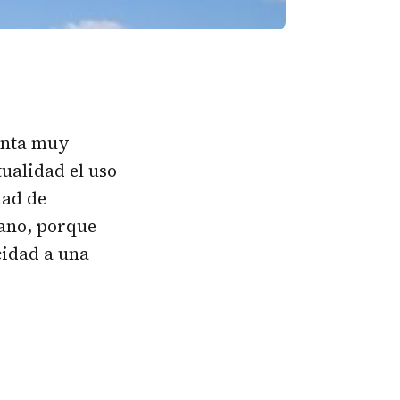
unta muy
ualidad el uso
dad de
mano, porque
cidad a una