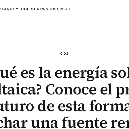
CTAR
HOYECO
ECO NEWS
SUSCRÍBETE
CO2
ué es la energía so
ltaica? Conoce el p
uturo de esta form
char una fuente re