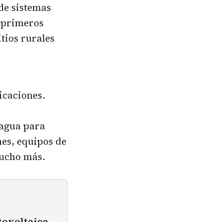
 de sistemas
s primeros
itios rurales
icaciones.
 agua para
es, equipos de
mucho más.
tovoltaica