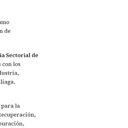
sumo
n de
ia Sectorial de
 con los
dustria,
liaga.
 para la
 Recuperación,
puración,