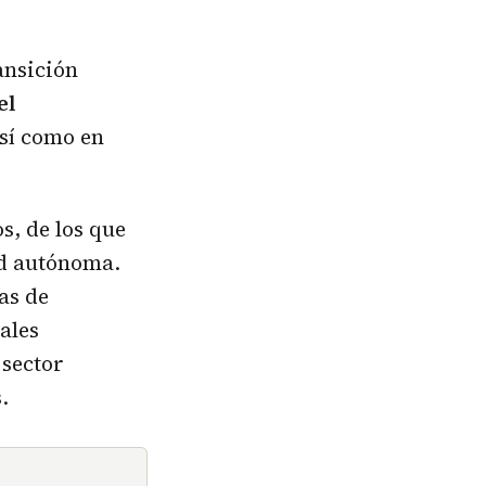
ansición
el
así como en
s, de los que
ad autónoma.
as de
ales
 sector
.