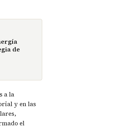
nergía
egia de
s a la
rial y en las
lares,
ormado el