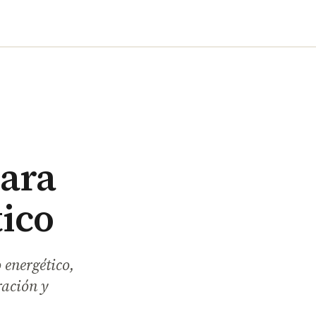
para
ico
 energético,
ración y