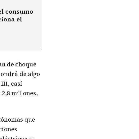
 el consumo
iona el
an de choque
pondrá de algo
II, casi
2,8 millones,
utónomas que
ciones
eléctricos y