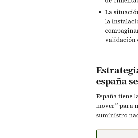
de cimentac
La situació
la instalac
compaginar
validación 
Estrategi
españa s
España tiene la
mover” para m
suministro nac