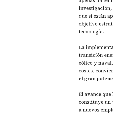
apenas ha teni
investigación,
que sí están a
objetivo estra
tecnología.
La implementac
transición ene
eólico y naval,
costes, convie
el gran potenc
El avance que 
constituye un 
a nuevos empla