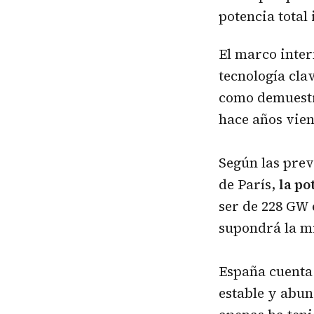
potencia total
El marco inter
tecnología cla
como demuestra
hace años vien
Según las prev
de París,
la po
ser de 228 GW 
supondrá la mi
España cuenta 
estable y abun