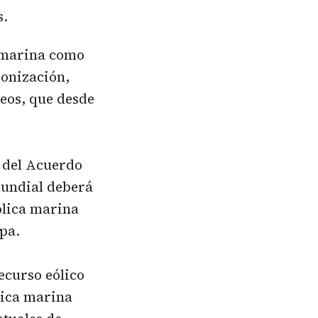
s.
a marina como
bonización,
eos, que desde
s del Acuerdo
mundial deberá
ólica marina
opa.
ecurso eólico
lica marina