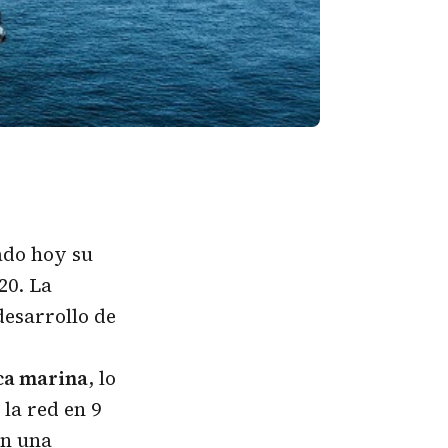
ado hoy su
20. La
desarrollo de
ica marina
, lo
la red en 9
on una