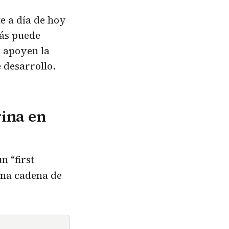
te a día de hoy
más puede
 apoyen la
 desarrollo.
rina en
n “first
una cadena de