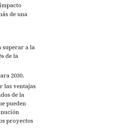
 impacto
más de una
a superar a la
% de la
para 2030.
r las ventajas
dos de la
que pueden
inución
uos proyectos