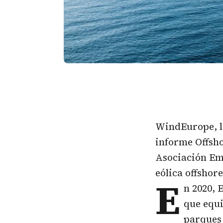
WindEurope, la
informe Offsho
Asociación Emp
eólica offshor
E
n 2020,
que equi
parques 