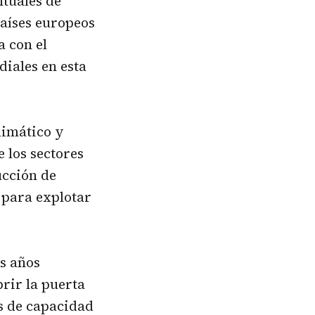
ntuales de
países europeos
a con el
diales en esta
limático y
e los sectores
ducción de
 para explotar
os años
brir la puerta
s de capacidad