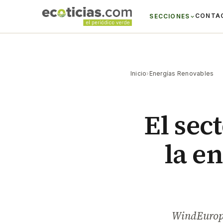
CONTA
SECCIONES
Inicio
›
Energías Renovables
El sec
la en
WindEurope,