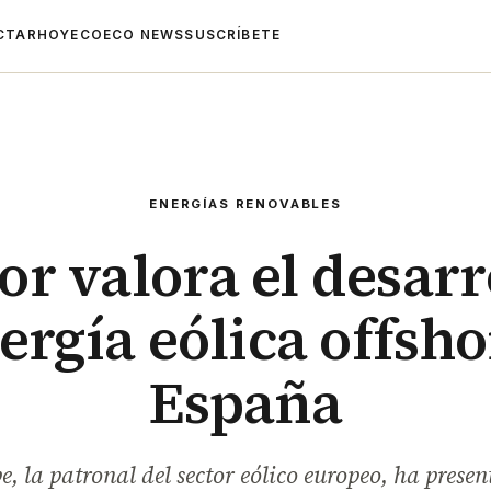
CTAR
HOYECO
ECO NEWS
SUSCRÍBETE
ENERGÍAS RENOVABLES
tor valora el desarr
ergía eólica offsh
España
 la patronal del sector eólico europeo, ha prese