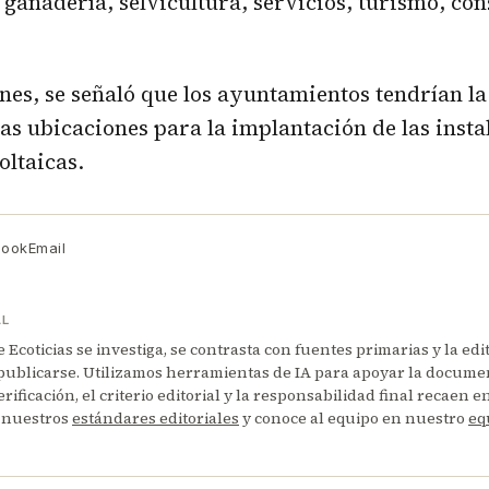
 ganadería, selvicultura, servicios, turismo, con
nes, se señaló que los ayuntamientos tendrían l
las ubicaciones para la implantación de las insta
oltaicas.
book
Email
AL
Ecoticias se investiga, se contrasta con fuentes primarias y la edi
publicarse. Utilizamos herramientas de IA para apoyar la documen
erificación, el criterio editorial y la responsabilidad final recaen 
 nuestros
estándares editoriales
y conoce al equipo en nuestro
eq