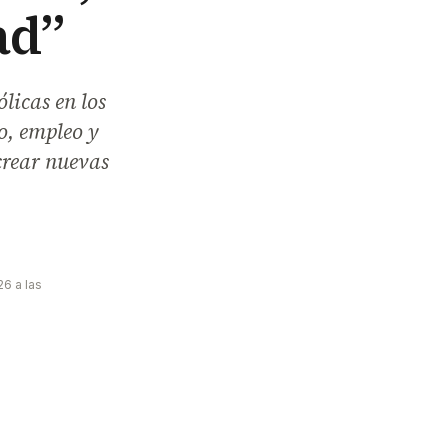
ad”
ólicas en los
o, empleo y
crear nuevas
26 a las