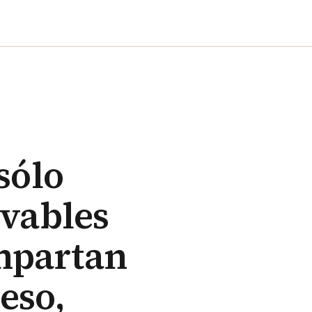
sólo
ovables
mpartan
eso,