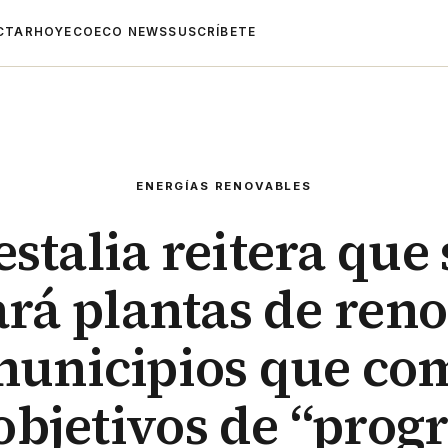
CTAR
HOYECO
ECO NEWS
SUSCRÍBETE
ENERGÍAS RENOVABLES
estalia reitera que 
ará plantas de ren
 municipios que co
 objetivos de “progr