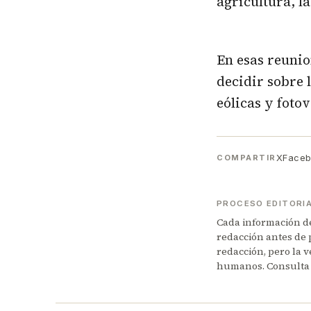
agricultura, la
En esas reunio
decidir sobre 
eólicas y fotov
X
Face
COMPARTIR
PROCESO EDITORI
Cada información de 
redacción antes de 
redacción, pero la v
humanos. Consulta