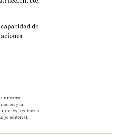
strucción, etc.
a capacidad de
laciones
ta nuestra
tación y la
en nuestros editores
uipo editorial
.