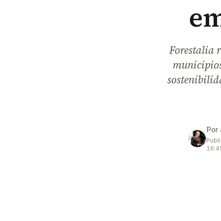
em
Forestalia r
municipios
sostenibili
Por
Publ
16:4