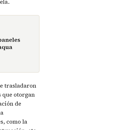
ela.
paneles
baqua
se trasladaron
as que otorgan
ación de
la
es, como la