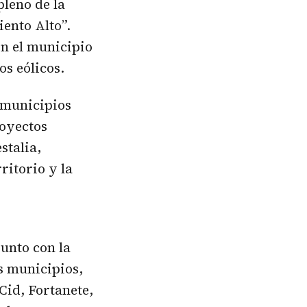
pleno de la
ento Alto”.
en el municipio
os eólicos.
s municipios
royectos
stalia,
ritorio y la
junto con la
s municipios,
Cid, Fortanete,