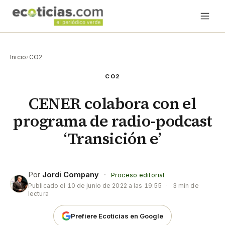
Inicio
›
CO2
CO2
CENER colabora con el
programa de radio-podcast
‘Transición e’
Por
Jordi Company
·
Proceso editorial
Publicado el
10 de junio de 2022 a las 19:55
·
3 min de
lectura
Prefiere Ecoticias en Google