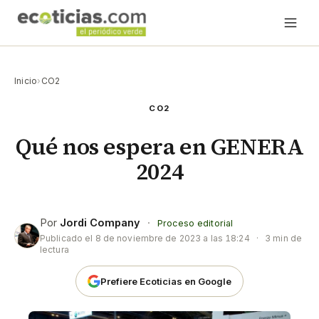
Inicio
›
CO2
CO2
Qué nos espera en GENERA
2024
Por
Jordi Company
·
Proceso editorial
Publicado el
8 de noviembre de 2023 a las 18:24
·
3 min de
lectura
Prefiere Ecoticias en Google