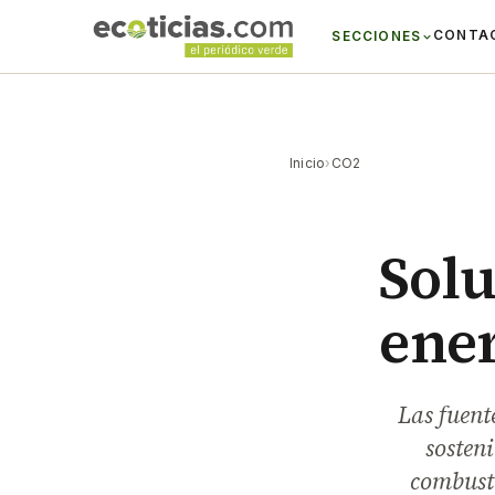
CONTA
SECCIONES
Inicio
›
CO2
Solu
ener
Las fuent
sosten
combusti