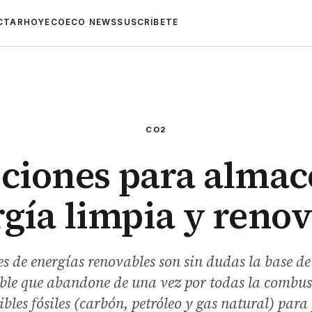
CTAR
HOYECO
ECO NEWS
SUSCRÍBETE
CO2
ciones para alma
gía limpia y reno
es de energías renovables son sin dudas la base de
ible que abandone de una vez por todas la combus
bles fósiles (carbón, petróleo y gas natural) para