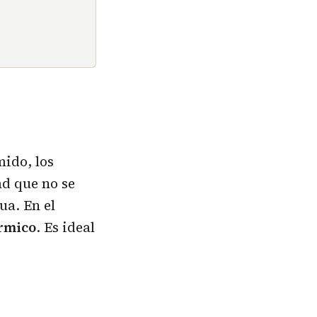
mido, los
d que no se
ua. En el
érmico
. Es ideal