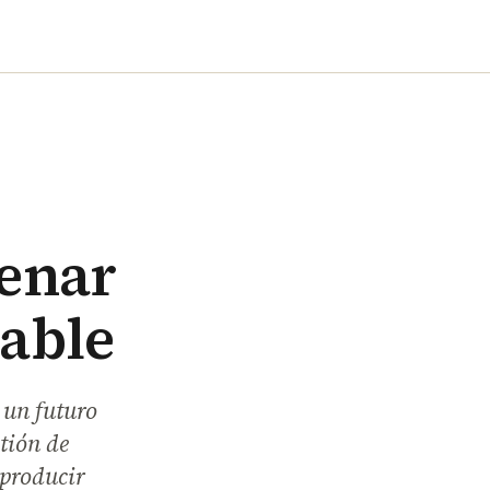
cenar
vable
 un futuro
tión de
 producir