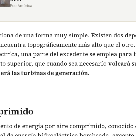
Eco América
ciona de una forma muy simple. Existen dos depó
encuentra topográficamente más alto que el otro
éctrica, una parte del excedente se emplea para
ito superior, que cuando sea necesario
volcará s
erá las turbinas de generación
.
primido
ento de energía por aire comprimido, conocido
al de energía hidroeléctrica bombeada, excepto