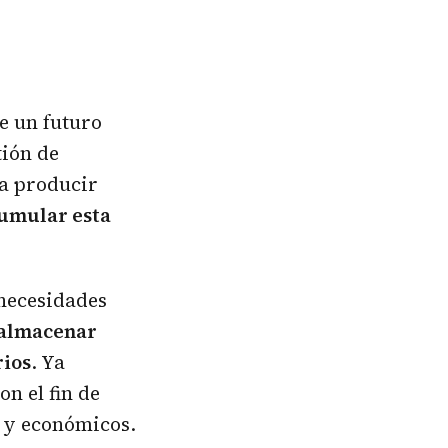
de un futuro
tión de
ra producir
umular esta
 necesidades
almacenar
rios
. Ya
n el fin de
 y económicos.