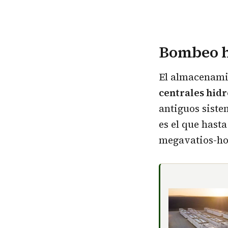
Bombeo h
El almacenami
centrales hidr
antiguos siste
es el que hast
megavatios-ho