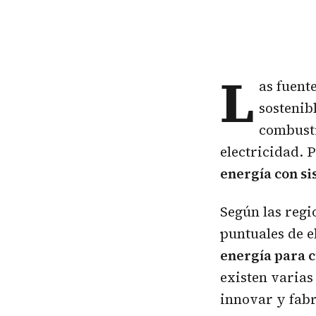
L
as fuent
sostenib
combusti
electricidad. 
energía con si
Según las regi
puntuales de e
energía para c
existen varias
innovar y fab