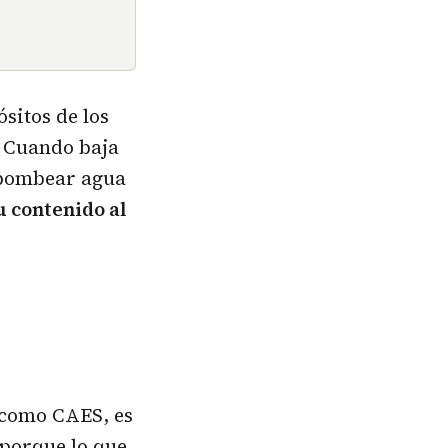
sitos de los
. Cuando baja
 bombear agua
u contenido al
 como CAES, es
 porque lo que