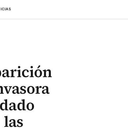
ICIAS
parición
nvasora
idado
 las