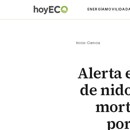
ENERGÍA
MOVILIDAD
Inicio
›
Ciencia
Alerta 
de nid
mort
por