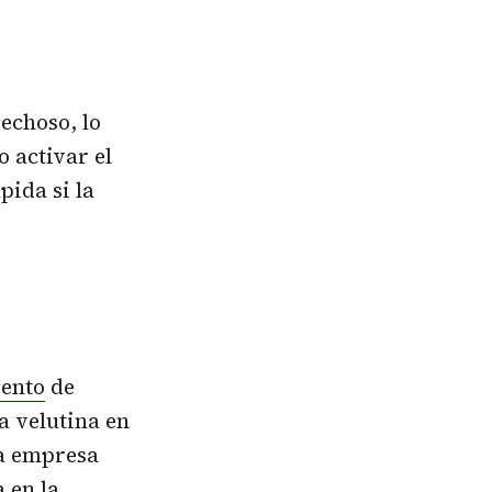
pechoso, lo
 activar el
pida si la
ento
de
a velutina en
a empresa
 en la