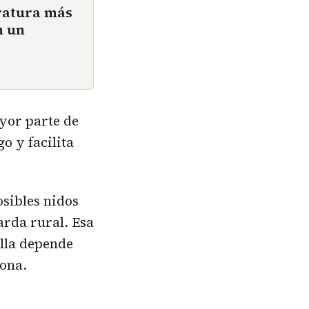
ratura más
n un
ayor parte de
o y facilita
osibles nidos
arda rural. Esa
ella depende
zona.