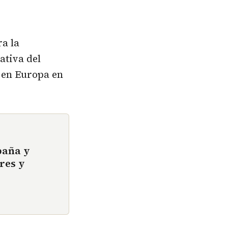
ra la
ativa del
 en Europa en
paña y
res y