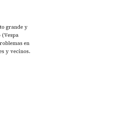
cto grande y
o (Vespa
problemas en
es y vecinos.