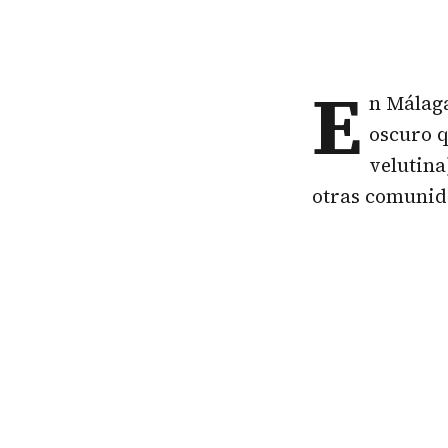
E
n Málaga
oscuro q
velutina
otras comunida