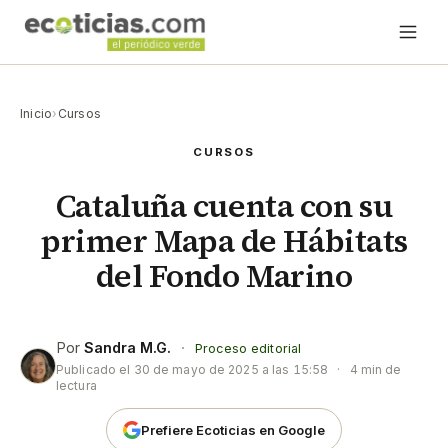
Inicio
›
Cursos
CURSOS
Cataluña cuenta con su
primer Mapa de Hábitats
del Fondo Marino
Por
Sandra M.G.
·
Proceso editorial
Publicado el
30 de mayo de 2025 a las 15:58
·
4 min de
lectura
Prefiere Ecoticias en Google