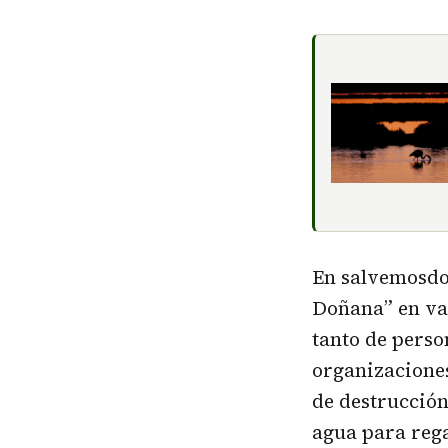
En salvemosdoñ
Doñana” en var
tanto de perso
organizaciones
de destrucción
agua para rega