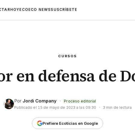
CTAR
HOYECO
ECO NEWS
SUSCRÍBETE
CURSOS
r en defensa de 
Por
Jordi Company
·
Proceso editorial
Publicado el
15 de mayo de 2023 a las 09:30
·
3 min de lectura
Prefiere Ecoticias en Google