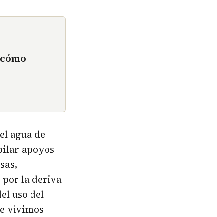
n cómo
el agua de
pilar apoyos
sas,
 por la deriva
el uso del
ue vivimos