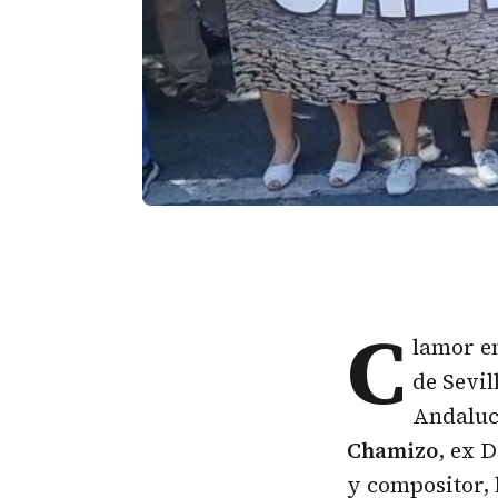
C
lamor en
de Sevil
Andalucí
Chamizo
, ex 
y compositor, 