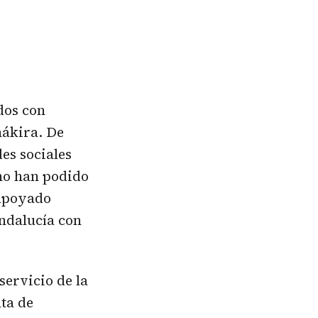
dos con
hákira. De
es sociales
 no han podido
 apoyado
Andalucía con
servicio de la
ta de