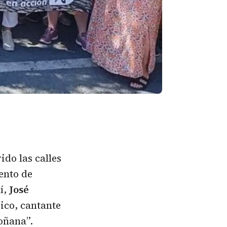
do las calles
ento de
í,
José
ico, cantante
oñana”.