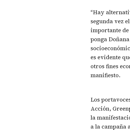
“Hay alternati
segunda vez e
importante de 
ponga Doñana 
socioeconómico
es evidente qu
otros fines ec
manifiesto.
Los portavoces
Acción, Green
la manifestaci
a la campaña a