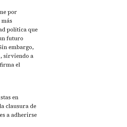
ime por
l más
ad política que
un futuro
 Sin embargo,
, sirviendo a
afirma el
stas en
la clausura de
des a adherirse