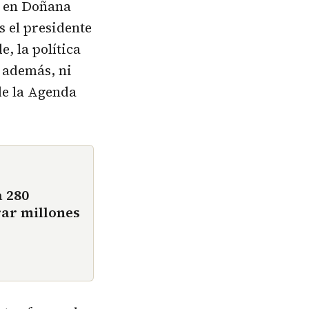
s en Doñana
s el presidente
, la política
, además, ni
de la Agenda
a 280
rar millones