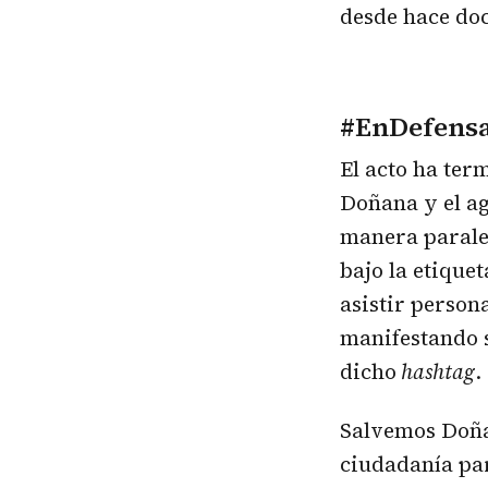
desde hace doc
#EnDefens
El acto ha ter
Doñana y el ag
manera paralel
bajo la etique
asistir person
manifestando s
dicho
hashtag
.
Salvemos Doñan
ciudadanía par