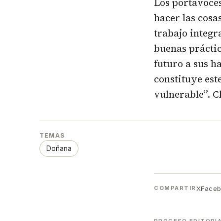
Los portavoce
hacer las cosa
trabajo integr
buenas práctic
futuro a sus h
constituye est
vulnerable”. 
TEMAS
Doñana
X
Face
COMPARTIR
PROCESO EDITORI