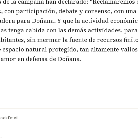
s de la campaña han declarado: “Reclamaremos 
s, con participación, debate y consenso, con una
adora para Doñana. Y que la actividad económic
as tenga cabida con las demás actividades, par
abitantes, sin mermar la fuente de recursos finit
e espacio natural protegido, tan altamente valios
Clamor en defensa de Doñana.
book
Email
AL