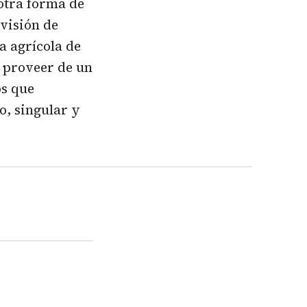
otra forma de
 visión de
a agrícola de
a proveer de un
os que
o, singular y