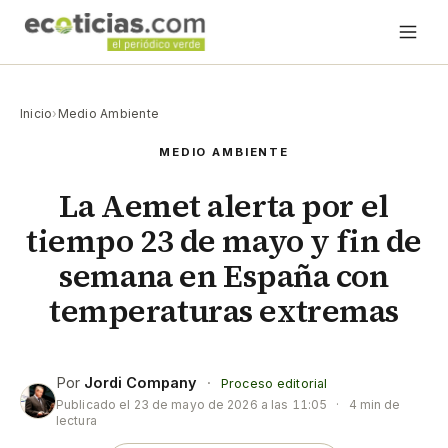
Inicio
›
Medio Ambiente
MEDIO AMBIENTE
La Aemet alerta por el
tiempo 23 de mayo y fin de
semana en España con
temperaturas extremas
Por
Jordi Company
·
Proceso editorial
Publicado el
23 de mayo de 2026 a las 11:05
·
4 min de
lectura