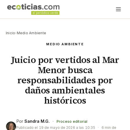
Inicio
›
Medio Ambiente
MEDIO AMBIENTE
Juicio por vertidos al Mar
Menor busca
responsabilidades por
daños ambientales
históricos
Por
Sandra M.G.
·
Proceso editorial
Publicado el
19 de mayo de 2026 a las 10:35
·
6 min de